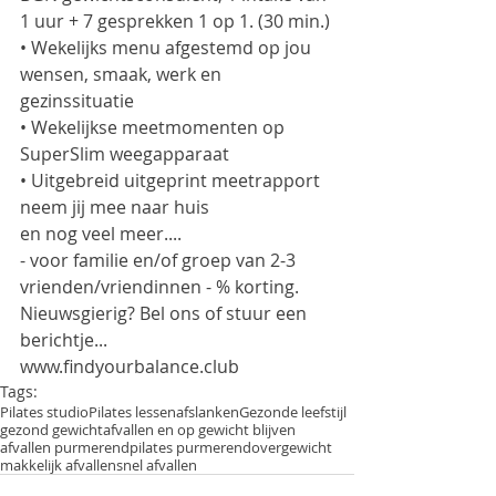
1 uur + 7 gesprekken 1 op 1. (30 min.)
• Wekelijks menu afgestemd op jou 
wensen, smaak, werk en 
gezinssituatie
• Wekelijkse meetmomenten op 
SuperSlim weegapparaat
• Uitgebreid uitgeprint meetrapport 
neem jij mee naar huis
en nog veel meer....
- voor familie en/of groep van 2-3 
vrienden/vriendinnen - % korting.
Nieuwsgierig? Bel ons of stuur een 
berichtje...
www.findyourbalance.club
Tags:
Pilates studio
Pilates lessen
afslanken
Gezonde leefstijl
gezond gewicht
afvallen en op gewicht blijven
afvallen purmerend
pilates purmerend
overgewicht
makkelijk afvallen
snel afvallen