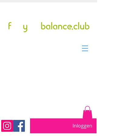
Tel/WhatsApp: +31299317901
pilates studio sinds 2011
Beweeg vrij. Word sterker.
Voel je beter....
Inloggen