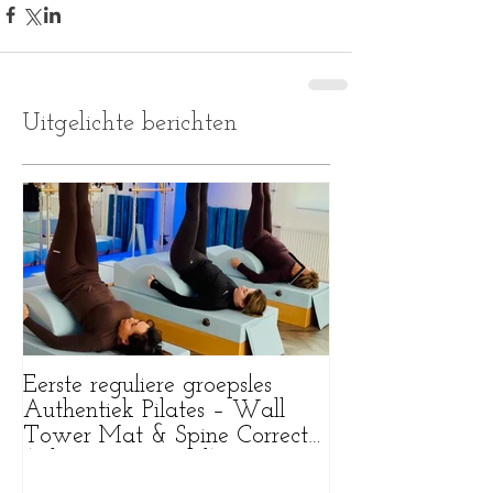
Uitgelichte berichten
Eerste reguliere groepsles
Wat een bijzonde
Authentiek Pilates – Wall
Tower Mat & Spine Corrector
(Pilates Purmerend)