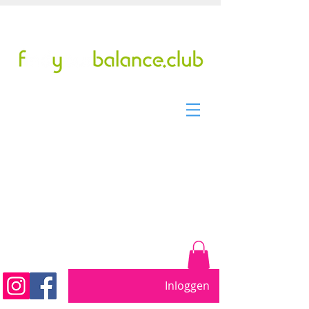
Tel/WhatsApp: +31299317901
pilates studio sinds 2011
Beweeg vrij. Word sterker.
Voel je beter....
Inloggen