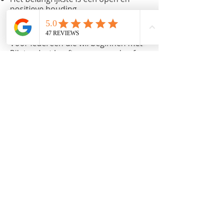
positieve houding.
Voor wie is de proefles
Voor iedereen die wil beginnen met
Pilates, last heeft van rug-, nek- of
spanningsklachten, sterker en
soepeler wil worden, veilig wil
trainen zonder sportschooldruk, of
gewoon lekker en bewust wil
bewegen.
Klaar om te starten
De eerste stap is vaak het
spannendst, daarom maken wij het
zo laagdrempelig mogelijk.
Wij kunnen niet wachten om je te
verwelkomen bij
Find Your Balance
.
Boek je proefles: