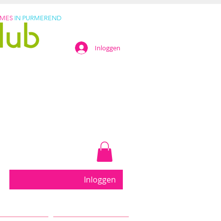
AMES
IN PURMEREND
Inloggen
eter....
Inloggen
uur in Purmerend... Kleine groepen met persoonlijke b