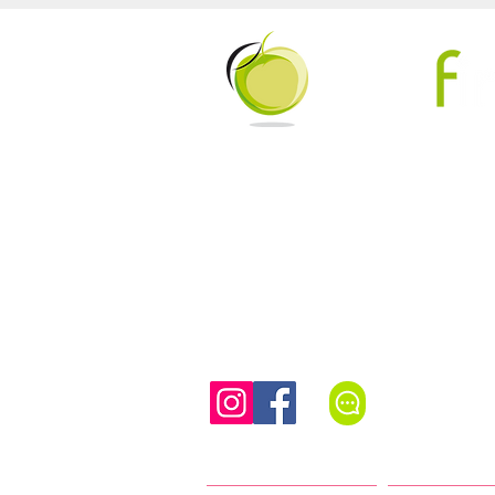
Beweeg 
Tel/WhatsAp
Authentieke Pilates (mat, reformer en meer) in een vo