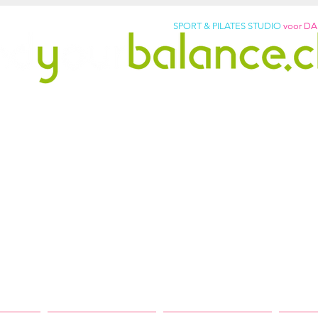
SPORT & PILATES STUDIO
voor D
pilates studio sinds 2011
vrij. Word sterker. Voel je b
p: +31299317901
lledig uitgeruste studio met originele Pilates-apparat