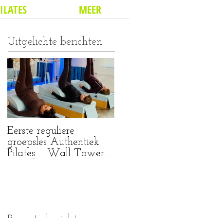
ILATES
MEER
Uitgelichte berichten
Eerste reguliere
Wat een bijzondere
groepsles Authentiek
mijlpaal...
Pilates – Wall Tower
Mat & Spine Corrector
(Pilates Purmerend)