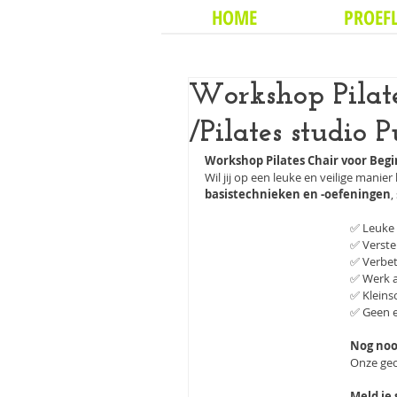
HOME
PROEFL
Workshop Pilate
/Pilates studio
Workshop Pilates Chair voor Beg
Wil jij op een leuke en veilige mani
basistechnieken en -oefeningen
,
✅ Leuke 
✅ Verster
✅ Verbet
✅ Werk a
✅ Kleinsc
✅ Geen e
Nog noo
Onze gece
Meld je 