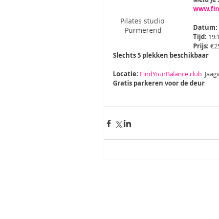
www.fin
Pilates studio 
Datum:
Purmerend
Tijd:
 19:
Prijs:
 €2
Slechts 5 plekken beschikbaar
Locatie:
FindYourBalance.club
  Jaa
Gratis parkeren voor de deur