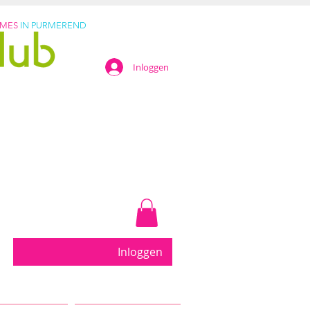
AMES
IN PURMEREND
Inloggen
eter....
Inloggen
uur in Purmerend... Kleine groepen met persoonlijke b