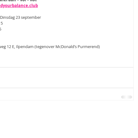
dyourbalance.club
 Dinsdag 23 september
15
5
gweg 12 E, Ilpendam (tegenover McDonald’s Purmerend)