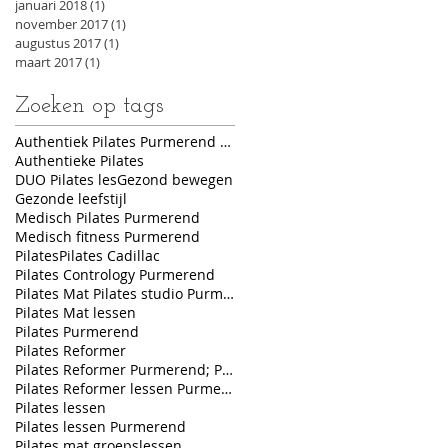
januari 2018
(1)
1 post
november 2017
(1)
1 post
augustus 2017
(1)
1 post
maart 2017
(1)
1 post
Zoeken op tags
Authentiek Pilates Purmerend Authentiek PIlates Nederland
Authentieke Pilates
DUO Pilates les
Gezond bewegen
Gezonde leefstijl
Medisch Pilates Purmerend
Medisch fitness Purmerend
Pilates
Pilates Cadillac
Pilates Contrology Purmerend
Pilates Mat Pilates studio Purmerend
Pilates Mat lessen
Pilates Purmerend
Pilates Reformer
Pilates Reformer Purmerend; Pilates studio Purmerend
Pilates Reformer lessen Purmerend
Pilates lessen
Pilates lessen Purmerend
Pilates mat groepslessen