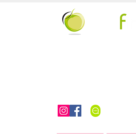
Beweeg 
Tel/WhatsAp
Authentieke Pilates (mat, reformer en meer) in een vo