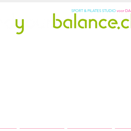
SPORT & PILATES STUDIO
voor D
pilates studio sinds 2011
vrij. Word sterker. Voel je b
p: +31299317901
lledig uitgeruste studio met originele Pilates-apparat