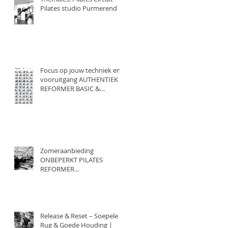
Pilates studio Purmerend
Focus op jouw techniek en
vooruitgang AUTHENTIEK
REFORMER BASIC &
AUTHENTIEK REFORMER
INTERMEDIATE pilates
Purmerend
Zomeraanbieding
ONBEPERKT PILATES
REFORMER
FindYourBalance.club
Release & Reset – Soepele
Rug & Goede Houding |