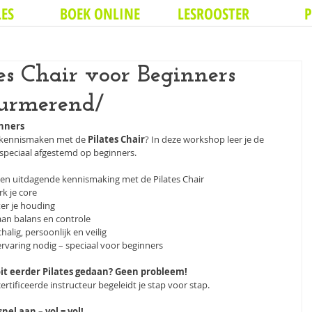
ES
BOEK ONLINE
LESROOSTER
P
s Chair voor Beginners
 Purmerend/
inners
er kennismaken met de 
Pilates Chair
? In deze workshop leer je de 
 speciaal afgestemd op beginners.
en uitdagende kennismaking met de Pilates Chair
k je core
er je houding
an balans en controle
halig, persoonlijk en veilig
rvaring nodig – speciaal voor beginners
it eerder Pilates gedaan? Geen probleem!
rtificeerde instructeur begeleidt je stap voor stap.
snel aan – vol = vol!