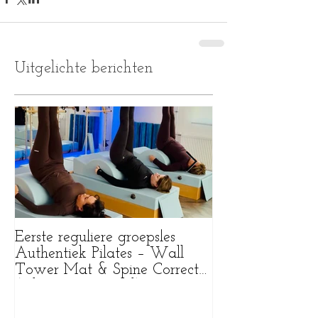
Uitgelichte berichten
Eerste reguliere groepsles
Wat een bijzonde
Authentiek Pilates – Wall
Tower Mat & Spine Corrector
(Pilates Purmerend)