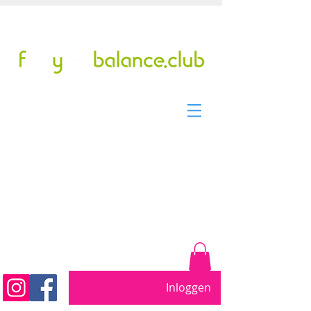
Tel/WhatsApp: +31299317901
pilates studio sinds 2011
Beweeg vrij. Word sterker.
Voel je beter....
Inloggen