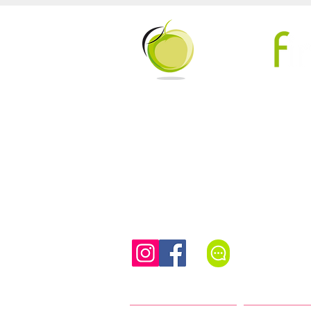
Beweeg 
Tel/WhatsAp
Authentieke Pilates (mat, reformer en meer) in een vo