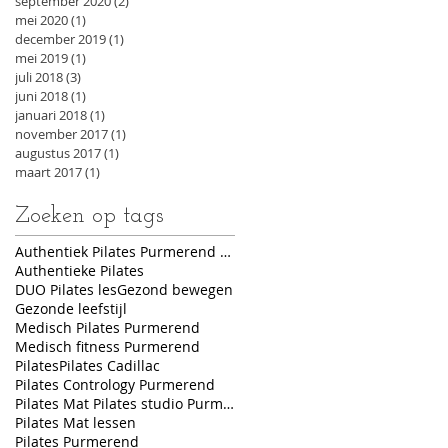
september 2020
(2)
2 posts
mei 2020
(1)
1 post
december 2019
(1)
1 post
mei 2019
(1)
1 post
juli 2018
(3)
3 posts
juni 2018
(1)
1 post
januari 2018
(1)
1 post
november 2017
(1)
1 post
augustus 2017
(1)
1 post
maart 2017
(1)
1 post
Zoeken op tags
Authentiek Pilates Purmerend Authentiek PIlates Nederland
Authentieke Pilates
DUO Pilates les
Gezond bewegen
Gezonde leefstijl
Medisch Pilates Purmerend
Medisch fitness Purmerend
Pilates
Pilates Cadillac
Pilates Contrology Purmerend
Pilates Mat Pilates studio Purmerend
Pilates Mat lessen
Pilates Purmerend