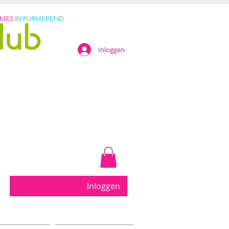
AMES
IN PURMEREND
Inloggen
eter....
Inloggen
uur in Purmerend... Kleine groepen met persoonlijke b