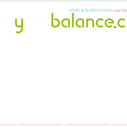
SPORT & PILATES STUDIO
voor D
pilates studio sinds 2011
vrij. Word sterker. Voel je b
p: +31299317901
lledig uitgeruste studio met originele Pilates-apparat