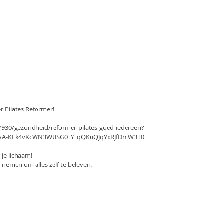
r Pilates Reformer! 
/57930/gezondheid/reformer-pilates-goed-iedereen?
gyA-KLk4vKcWN3WUSG0_Y_qQKuQJqYxRJfDmW3T0
 je lichaam!
 nemen om alles zelf te beleven.