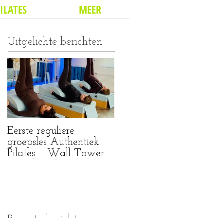
ILATES
MEER
Uitgelichte berichten
Eerste reguliere
Wat een bijzondere
groepsles Authentiek
mijlpaal...
Pilates – Wall Tower
Mat & Spine Corrector
(Pilates Purmerend)