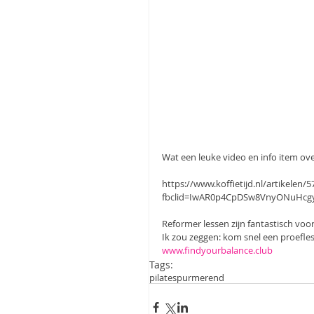
Wat een leuke video en info item ove
https://www.koffietijd.nl/artikelen
fbclid=IwAR0p4CpDSw8VnyONuHc
Reformer lessen zijn fantastisch voor
Ik zou zeggen: kom snel een proefles
www.findyourbalance.club
Tags:
pilatespurmerend