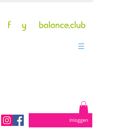
Tel/WhatsApp: +31299317901
pilates studio sinds 2011
Beweeg vrij. Word sterker.
Voel je beter....
Inloggen