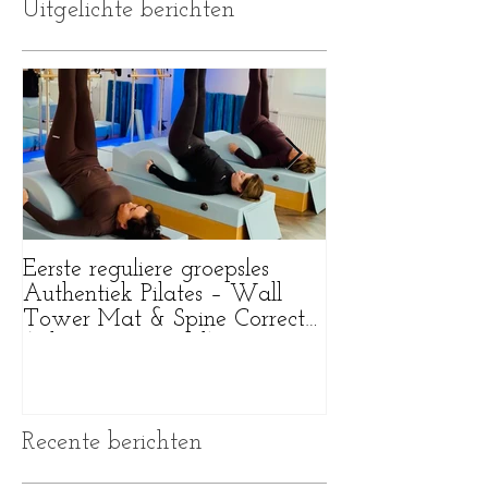
Uitgelichte berichten
Eerste reguliere groepsles
Wat een bijzonde
Authentiek Pilates – Wall
Tower Mat & Spine Corrector
(Pilates Purmerend)
Recente berichten