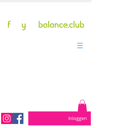
Tel/WhatsApp: +31299317901
pilates studio sinds 2011
Beweeg vrij. Word sterker.
Voel je beter....
Inloggen