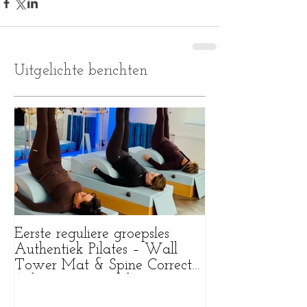
Uitgelichte berichten
Eerste reguliere groepsles
Wat een bijzonde
Authentiek Pilates – Wall
Tower Mat & Spine Corrector
(Pilates Purmerend)