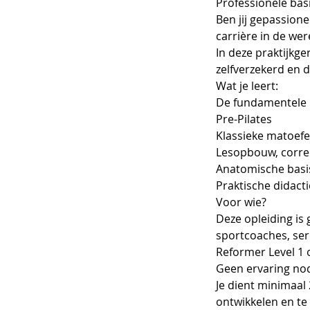
Professionele basi
Ben jij gepassion
carrière in de wer
In deze praktijkge
zelfverzekerd en d
Wat je leert:
De fundamentele p
Pre-Pilates
Klassieke matoefe
Lesopbouw, correc
Anatomische basi
Praktische didact
Voor wie?
Deze opleiding is
sportcoaches, ser
Reformer Level 1 o
Geen ervaring nod
Je dient minimaal 
ontwikkelen en t