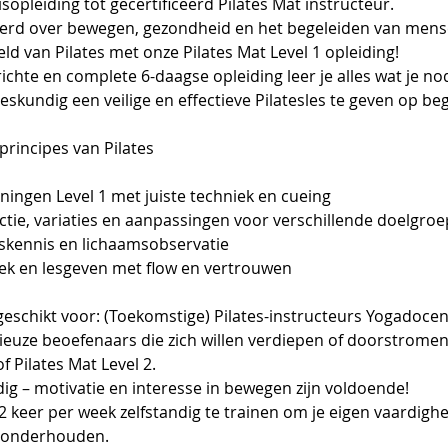
sopleiding tot gecertificeerd Pilates Mat instructeur.
eerd over bewegen, gezondheid en het begeleiden van mens
eld van Pilates met onze Pilates Mat Level 1 opleiding!
richte en complete 6-daagse opleiding leer je alles wat je n
eskundig een veilige en effectieve Pilatesles te geven op be
rincipes van Pilates
ningen Level 1 met juiste techniek en cueing
tie, variaties en aanpassingen voor verschillende doelgro
skennis en lichaamsobservatie
iek en lesgeven met flow en vertrouwen
 geschikt voor: (Toekomstige) Pilates-instructeurs Yogadocen
ieuze beoefenaars die zich willen verdiepen of doorstromen
f Pilates Mat Level 2.
ig – motivatie en interesse in bewegen zijn voldoende!
2 keer per week zelfstandig te trainen om je eigen vaardigh
e onderhouden.