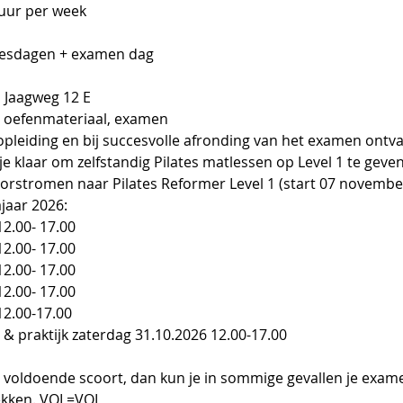
 uur per week
 lesdagen + examen dag
, Jaagweg 12 E
s, oefenmateriaal, examen
opleiding en bij succesvolle afronding van het examen ontv
 je klaar om zelfstandig Pilates matlessen op Level 1 te geve
orstromen naar Pilates Reformer Level 1 (start 07 novembe
jaar 2026:
12.00- 17.00
12.00- 17.00
12.00- 17.00
12.00- 17.00
12.00-17.00
 & praktijk zaterdag 31.10.2026 12.00-17.00
t voldoende scoort, dan kun je in sommige gevallen je exa
lekken. VOL=VOL