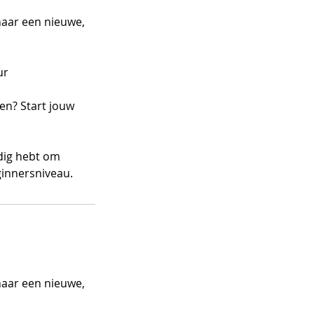
naar een nieuwe,
ur
en? Start jouw
odig hebt om
ginnersniveau.
naar een nieuwe,