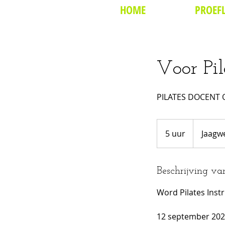
HOME
PROEFL
Voor Pil
PILATES DOCENT O
5 uur
5
Jaagw
u
u
r
Beschrijving va
Word Pilates Instr
12 september 20