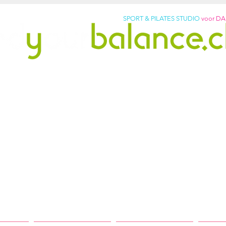
SPORT & PILATES STUDIO
voor D
pilates studio sinds 2011
vrij. Word sterker. Voel je b
p: +31299317901
lledig uitgeruste studio met originele Pilates-apparat