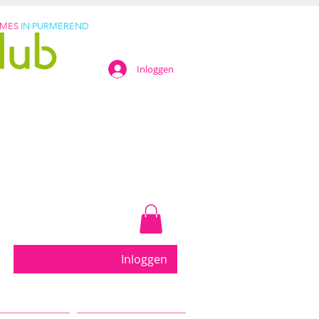
AMES
IN PURMEREND
Inloggen
eter....
Inloggen
uur in Purmerend... Kleine groepen met persoonlijke b