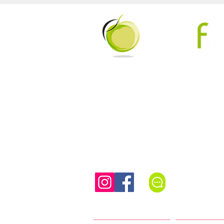
Beweeg 
Tel/WhatsAp
Authentieke Pilates (mat, reformer en meer) in een vo