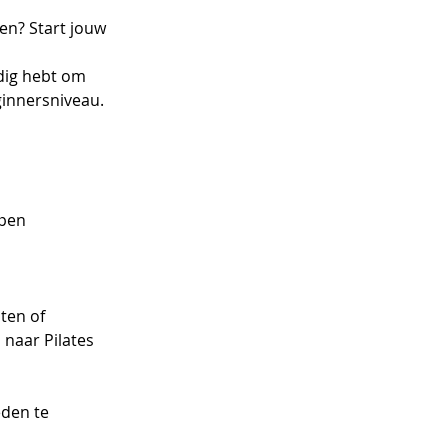
en? Start jouw
odig hebt om
ginnersniveau.
epen
ten of
 naar Pilates
eden te